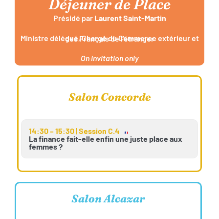
Déjeuner de Place
Présidé par
Laurent Saint-Martin
Ministre délégué,
Chargé du Commerce extérieur et des Français de l’étranger
On invitation only
Salon Concorde
14:30 – 15:30 | Session C.4
La finance fait-elle enfin une juste place aux
femmes ?
Salon Alcazar